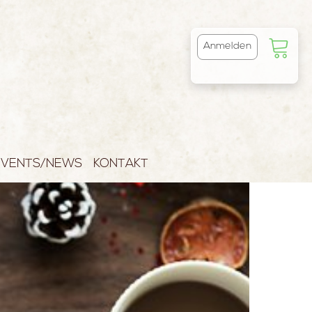
Anmelden
EVENTS/NEWS
KONTAKT
TSGESCHENKE
EVENTS
NEWSLETTERS
SIDEEN
NEWS
GENUSSVOLLE OSTERN
NGSPAKETE
SOMMERFEST 2021 -
VERSCHIEBUNG AUF 13.
HERBSTANGEBOTE 2021
 SAISON
AUGUST
6. OBERNDORFER WEINFEST
HNEIDERT
2026