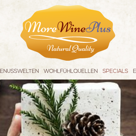
ENUSSWELTEN
WOHLFÜHLQUELLEN
SPECIALS
KISSES FOR YOU
ÄTHERISCHE ÖLE
WEIHNACH
ROYALE KÖSTLICHKEITEN
FRISCHEKOSMETIK
GESCHENK
BESTE LAGEN
VERKOSTU
SPARKLING
ANGEBOTE
EXTRAVAGANZ
DRINK DER
SÜSSE TRÄUME
MASSGESC
LIFESTYLE